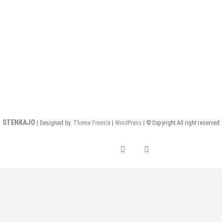
STENKAJO
| Designed by:
Theme Freesia
|
WordPress
| © Copyright All right reserved
Instagram
Facebook
Home
Portfolio