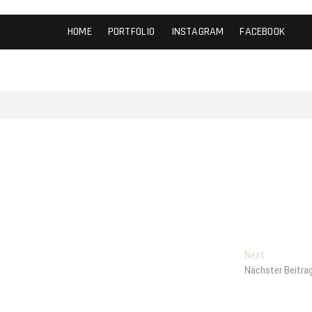
HOME
PORTFOLIO
INSTAGRAM
FACEBOOK
Next
Next
post:
Nächster Beitra