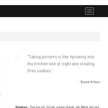
M
e
n
u
B
u
t
t
o
“Taking pictures is like tiptoeing into
n
the kitchen late at night and stealing
Oreo cookies.”
—
Diane Arbus
g
Stenkajo
- Das bin ich, Steph, meine Hunde, der Wind, der uns